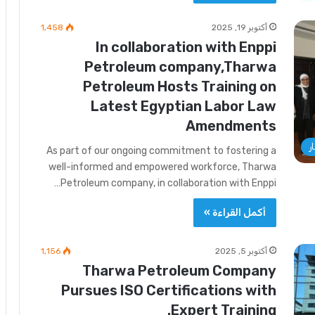
أكتوبر 19, 2025
1٬458
In collaboration with Enppi
Petroleum company,Tharwa
Petroleum Hosts Training on
Latest Egyptian Labor Law
Amendments
ر
As part of our ongoing commitment to fostering a
well-informed and empowered workforce, Tharwa
Petroleum company, in collaboration with Enppi…
أكمل القراءة »
أكتوبر 5, 2025
1٬156
Tharwa Petroleum Company
Pursues ISO Certifications with
Expert Training.