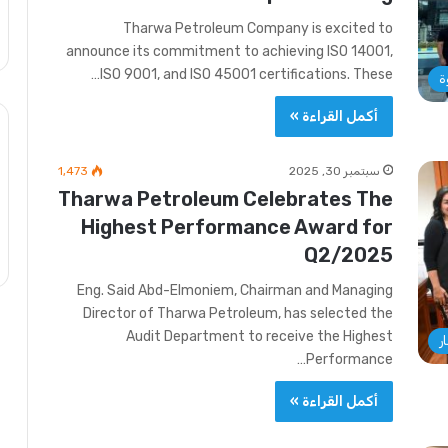
Tharwa Petroleum Company is excited to
announce its commitment to achieving ISO 14001,
ISO 9001, and ISO 45001 certifications. These…
ة
أكمل القراءة »
سبتمبر 30, 2025
1٬473
Tharwa Petroleum Celebrates The
Highest Performance Award for
Q2/2025
Eng. Said Abd-Elmoniem, Chairman and Managing
Director of Tharwa Petroleum, has selected the
Audit Department to receive the Highest
ر
Performance…
أكمل القراءة »